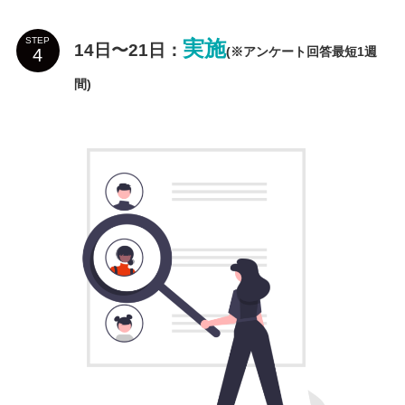
STEP
実施
14日〜21日
：
(※アンケート回答最短1週
間)